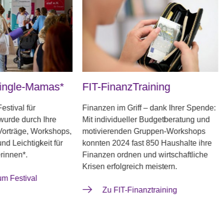
nanzTraining
HausWirtschaftliche
Beratung
 im Griff – dank Ihrer Spende:
vidueller Budgetberatung und
Echte Hilfe, die ankommt: Dan
renden Gruppen-Workshops
Unterstützung engagieren sic
2024 fast 850 Haushalte ihre
Ehrenamtlichen mit rund 4.00
 ordnen und wirtschaftliche
Stunden im Jahr für Menschen
folgreich meistern.
finanzieller Not – direkt vor Or
Haushalten.
FIT-Finanztraining
Zur Website