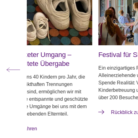
Festival für Single-Mamas*
FIT-Fi
Ein einzigartiges Festival für
Finanzen
Alleinerziehende wurde durch Ihre
Mit indi
hr, die
Spende Realität: Vorträge, Workshops,
motivie
n
Kinderbetreuung und Leichtigkeit für
konnten 
r mit
über 200 Besucherinnen*.
Finanzen
schützte
Krisen er
mit dem
Rückblick zum Festival
Zu 